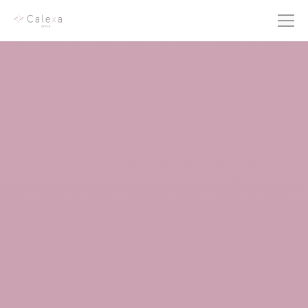
EXPERTISES SIRH
FORMATIONS
RÉFÉRENCES CLIENTS
BLOG
CABINET
CARRIÈRE