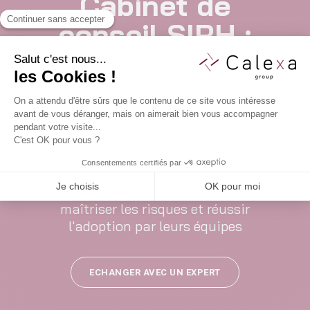
Cabinet de
conseil SIRH :
sécurisez vos
projets et votre
transformation
RH
De l'audit au déploiement, nous aidons
les DRH à choisir les bonnes solutions,
maîtriser les risques et réussir
l'adoption
par leurs équipes
ECHANGER AVEC UN EXPERT